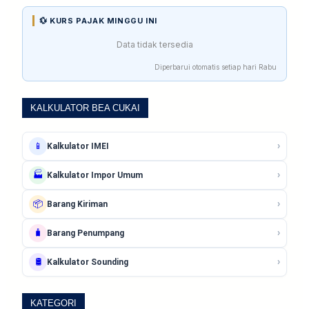
💱 KURS PAJAK MINGGU INI
Data tidak tersedia
Diperbarui otomatis setiap hari Rabu
KALKULATOR BEA CUKAI
›
📱
Kalkulator IMEI
›
🏭
Kalkulator Impor Umum
›
📦
Barang Kiriman
›
🧳
Barang Penumpang
›
🛢️
Kalkulator Sounding
KATEGORI