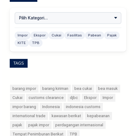
Impor
Ekspor
Cukai
Fasilitas
Pabean
Pajak
KITE
TPB
TAGS
barang impor
barang kiriman
bea cukai
bea masuk
Cukai
customs clearance
djbc
Ekspor
Impor
impor barang
Indonesia
indonesia customs
international trade
kawasan berikat
kepabeanan
pajak
pajak impor
perdagangan internasional
Tempat Penimbunan Berikat
TPB