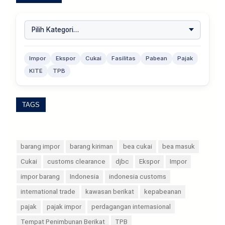
Impor
Ekspor
Cukai
Fasilitas
Pabean
Pajak
KITE
TPB
TAGS
barang impor
barang kiriman
bea cukai
bea masuk
Cukai
customs clearance
djbc
Ekspor
Impor
impor barang
Indonesia
indonesia customs
international trade
kawasan berikat
kepabeanan
pajak
pajak impor
perdagangan internasional
Tempat Penimbunan Berikat
TPB