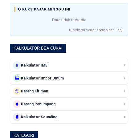
💱 KURS PAJAK MINGGU INI
Data tidak tersedia
Diperbarui otomatis setiap hari Rabu
KALKULATOR BEA CUKAI
›
📱
Kalkulator IMEI
›
🏭
Kalkulator Impor Umum
›
📦
Barang Kiriman
›
🧳
Barang Penumpang
›
🛢️
Kalkulator Sounding
KATEGORI