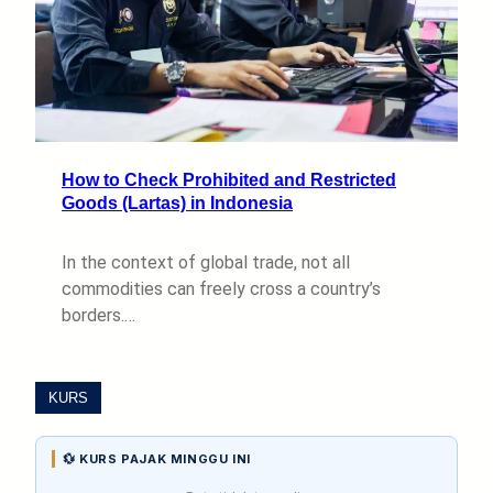
How to Check Prohibited and Restricted
Goods (Lartas) in Indonesia
In the context of global trade, not all
commodities can freely cross a country’s
borders.…
KURS
💱 KURS PAJAK MINGGU INI