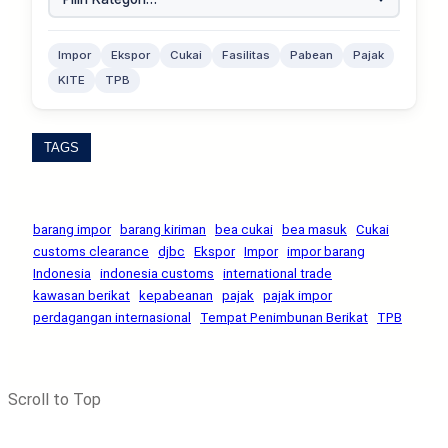
Impor
Ekspor
Cukai
Fasilitas
Pabean
Pajak
KITE
TPB
TAGS
barang impor
barang kiriman
bea cukai
bea masuk
Cukai
customs clearance
djbc
Ekspor
Impor
impor barang
Indonesia
indonesia customs
international trade
kawasan berikat
kepabeanan
pajak
pajak impor
perdagangan internasional
Tempat Penimbunan Berikat
TPB
Scroll to Top