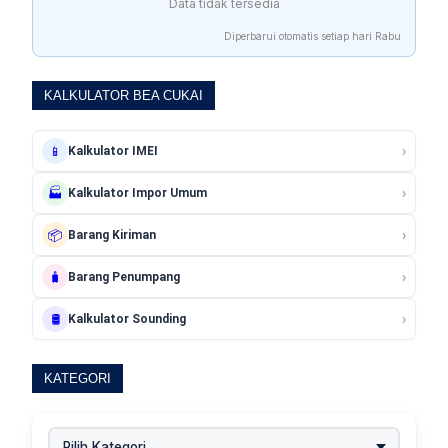
Data tidak tersedia
Diperbarui otomatis setiap hari Rabu
KALKULATOR BEA CUKAI
›
📱
Kalkulator IMEI
›
🏭
Kalkulator Impor Umum
›
📦
Barang Kiriman
›
🧳
Barang Penumpang
›
🛢️
Kalkulator Sounding
KATEGORI