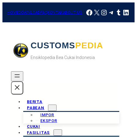
Skip
Facebook
X
Instagram
Telegra
Tumbl
Link
to
HOME
DOWNLOAD
FAQ
KONTAK
ABOUT US
content
CUSTOMSPEDIA
Ensiklopedia Bea Cukai Indonesia.
BERITA
PABEAN
IMPOR
EKSPOR
CUKAI
FASILITAS