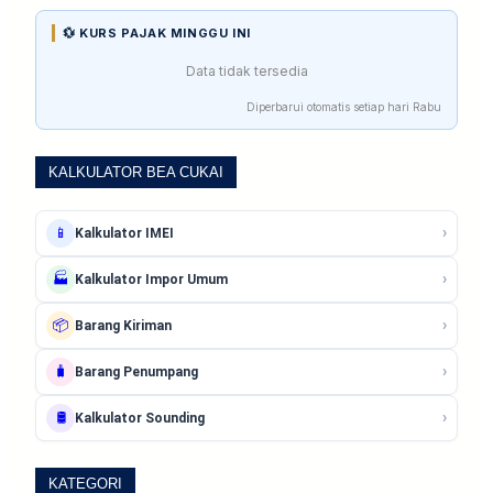
💱 KURS PAJAK MINGGU INI
Data tidak tersedia
Diperbarui otomatis setiap hari Rabu
KALKULATOR BEA CUKAI
›
📱
Kalkulator IMEI
›
🏭
Kalkulator Impor Umum
›
📦
Barang Kiriman
›
🧳
Barang Penumpang
›
🛢️
Kalkulator Sounding
KATEGORI