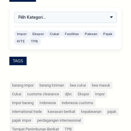
Impor
Ekspor
Cukai
Fasilitas
Pabean
Pajak
KITE
TPB
TAGS
barang impor
barang kiriman
bea cukai
bea masuk
Cukai
customs clearance
djbc
Ekspor
Impor
impor barang
Indonesia
indonesia customs
international trade
kawasan berikat
kepabeanan
pajak
pajak impor
perdagangan internasional
Tempat Penimbunan Berikat
TPB