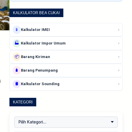
KALKULATOR BEA CUKAI
📱
›
Kalkulator IMEI
🏭
›
Kalkulator Impor Umum
📦
›
Barang Kiriman
🧳
›
Barang Penumpang
i
🛢️
›
Kalkulator Sounding
KATEGORI