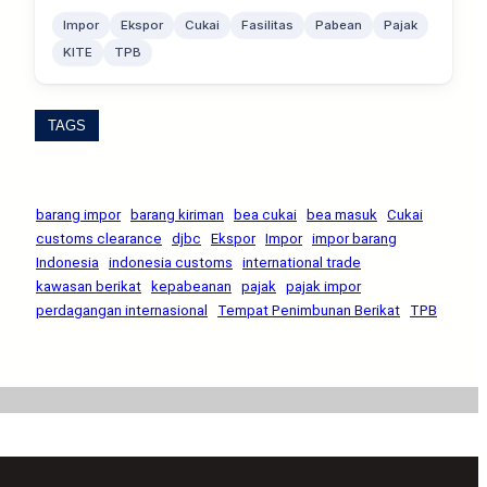
Impor
Ekspor
Cukai
Fasilitas
Pabean
Pajak
KITE
TPB
TAGS
barang impor
barang kiriman
bea cukai
bea masuk
Cukai
customs clearance
djbc
Ekspor
Impor
impor barang
Indonesia
indonesia customs
international trade
kawasan berikat
kepabeanan
pajak
pajak impor
perdagangan internasional
Tempat Penimbunan Berikat
TPB