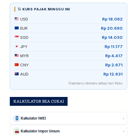
KURS PAJAK MINGGU INI
USD
Rp 18.062
EUR
Rp 20.690
SGD
Rp 14.030
JPY
Rp 11.177
MYR
Rp 4.417
CNY
Rp 2.671
AUD
Rp 12.631
Diperbarui otomatis setiap hari Rabu
KALKULATOR BEA CUKAI
›
Kalkulator IMEI
›
Kalkulator Impor Umum