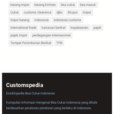
barang impor
barang kiriman
bea cukai
bea masuk
Cukai
customs clearance
djbc
Ekspor
Impor
impor barang
Indonesia
indonesia customs
international trade
kawasan berikat
kepabeanan
pajak
pajak impor
perdagangan internasional
Tempat Penimbunan Berikat
TPB
Customspedia
Ensiklopedia Bea Cukai Indonesia
Kumpulan informasi mengenai Bea Cukai Indonesia yang ditulis
berdasarkan peraturan-peraturan yang berlaku di Indonesia.