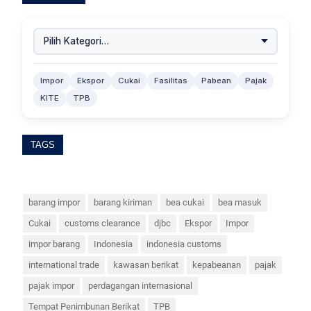
Impor
Ekspor
Cukai
Fasilitas
Pabean
Pajak
KITE
TPB
TAGS
barang impor
barang kiriman
bea cukai
bea masuk
Cukai
customs clearance
djbc
Ekspor
Impor
impor barang
Indonesia
indonesia customs
international trade
kawasan berikat
kepabeanan
pajak
pajak impor
perdagangan internasional
Tempat Penimbunan Berikat
TPB