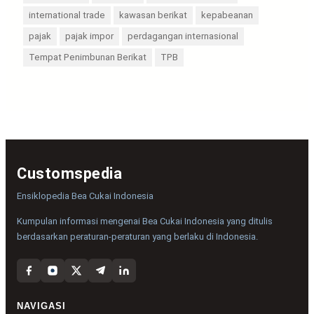
international trade
kawasan berikat
kepabeanan
pajak
pajak impor
perdagangan internasional
Tempat Penimbunan Berikat
TPB
Customspedia
Ensiklopedia Bea Cukai Indonesia
Kumpulan informasi mengenai Bea Cukai Indonesia yang ditulis
berdasarkan peraturan-peraturan yang berlaku di Indonesia.
NAVIGASI