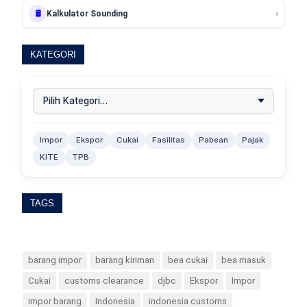
›
🛢️
Kalkulator Sounding
KATEGORI
Impor
Ekspor
Cukai
Fasilitas
Pabean
Pajak
KITE
TPB
TAGS
barang impor
barang kiriman
bea cukai
bea masuk
Cukai
customs clearance
djbc
Ekspor
Impor
impor barang
Indonesia
indonesia customs