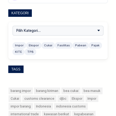
KATEGORI
Impor
Ekspor
Cukai
Fasilitas
Pabean
Pajak
KITE
TPB
TAGS
barang impor
barang kiriman
bea cukai
bea masuk
Cukai
customs clearance
djbc
Ekspor
Impor
impor barang
Indonesia
indonesia customs
international trade
kawasan berikat
kepabeanan