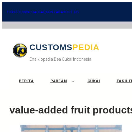
Skip
to
HOME
DOWNLOAD
FAQ
KONTAK
ABOUT US
content
CUSTOMSPEDIA
Ensiklopedia Bea Cukai Indonesia.
BERITA
PABEAN
CUKAI
FASILI
value-added fruit product