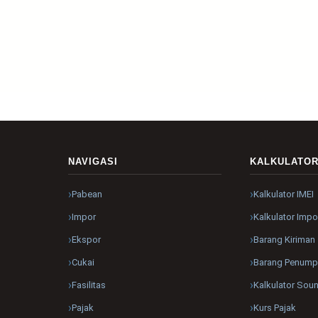
NAVIGASI
KALKULATO
Pabean
Kalkulator IMEI
Impor
Kalkulator Impo
Ekspor
Barang Kiriman
Cukai
Barang Penum
Fasilitas
Kalkulator Sou
Pajak
Kurs Pajak