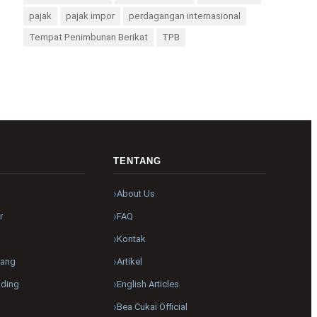
pajak
pajak impor
perdagangan internasional
Tempat Penimbunan Berikat
TPB
R
TENTANG
About Us
r
FAQ
Kontak
pang
Artikel
nding
English Articles
Bea Cukai Official