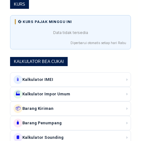
KURS
💱 KURS PAJAK MINGGU INI
Data tidak tersedia
Diperbarui otomatis setiap hari Rabu
KALKULATOR BEA CUKAI
📱
›
Kalkulator IMEI
🏭
›
Kalkulator Impor Umum
📦
›
Barang Kiriman
🧳
›
Barang Penumpang
🛢️
›
Kalkulator Sounding