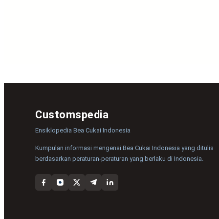
Customspedia
Ensiklopedia Bea Cukai Indonesia
Kumpulan informasi mengenai Bea Cukai Indonesia yang ditulis
berdasarkan peraturan-peraturan yang berlaku di Indonesia.