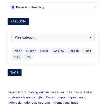
›
🛢️
Kalkulator Sounding
KATEGORI
Impor
Ekspor
Cukai
Fasilitas
Pabean
Pajak
KITE
TPB
TAGS
barang impor
barang kiriman
bea cukai
bea masuk
Cukai
customs clearance
djbc
Ekspor
Impor
impor barang
Indonesia
indonesia customs
international trade