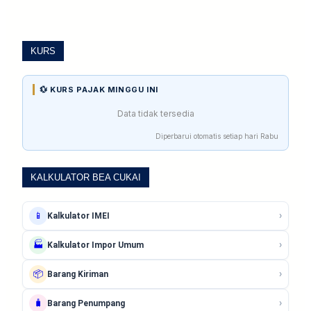
KURS
💱 KURS PAJAK MINGGU INI
Data tidak tersedia
Diperbarui otomatis setiap hari Rabu
KALKULATOR BEA CUKAI
›
📱
Kalkulator IMEI
›
🏭
Kalkulator Impor Umum
›
📦
Barang Kiriman
›
🧳
Barang Penumpang