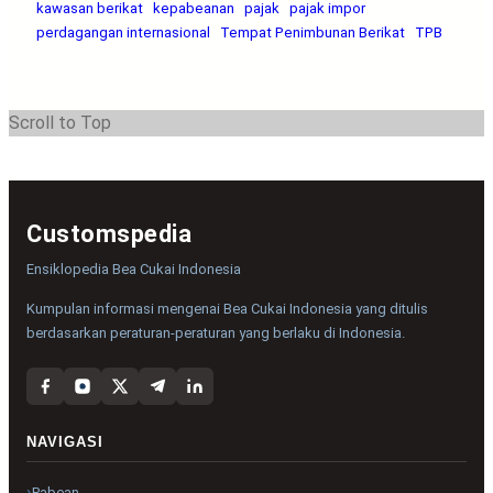
kawasan berikat
kepabeanan
pajak
pajak impor
perdagangan internasional
Tempat Penimbunan Berikat
TPB
Scroll to Top
Customspedia
Ensiklopedia Bea Cukai Indonesia
Kumpulan informasi mengenai Bea Cukai Indonesia yang ditulis
berdasarkan peraturan-peraturan yang berlaku di Indonesia.
NAVIGASI
Pabean