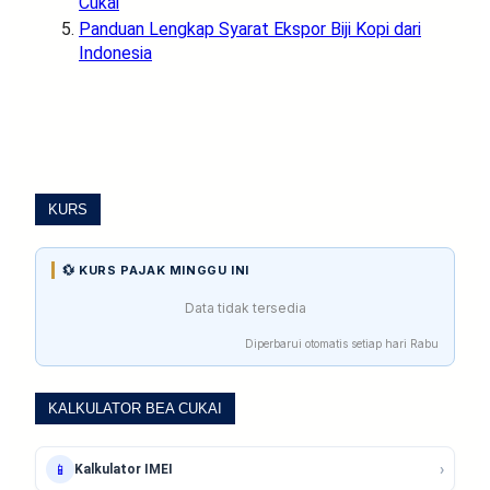
Cukai
Panduan Lengkap Syarat Ekspor Biji Kopi dari
Indonesia
KURS
💱 KURS PAJAK MINGGU INI
Data tidak tersedia
Diperbarui otomatis setiap hari Rabu
KALKULATOR BEA CUKAI
›
📱
Kalkulator IMEI