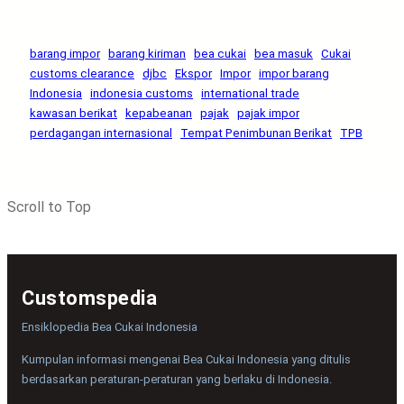
barang impor
barang kiriman
bea cukai
bea masuk
Cukai
customs clearance
djbc
Ekspor
Impor
impor barang
Indonesia
indonesia customs
international trade
kawasan berikat
kepabeanan
pajak
pajak impor
perdagangan internasional
Tempat Penimbunan Berikat
TPB
Scroll to Top
Customspedia
Ensiklopedia Bea Cukai Indonesia
Kumpulan informasi mengenai Bea Cukai Indonesia yang ditulis
berdasarkan peraturan-peraturan yang berlaku di Indonesia.