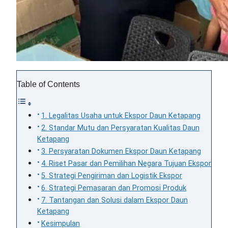
Table of Contents
1. Legalitas Usaha untuk Ekspor Daun Ketapang
2. Standar Mutu dan Persyaratan Kualitas Daun
Ketapang
3. Persyaratan Dokumen Ekspor Daun Ketapang
4. Riset Pasar dan Pemilihan Negara Tujuan Ekspor
5. Strategi Pengiriman dan Logistik Ekspor
6. Strategi Pemasaran dan Promosi Produk
7. Tantangan dan Solusi dalam Ekspor Daun
Ketapang
Kesimpulan