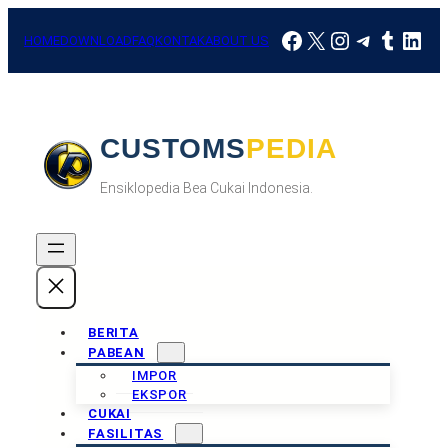
Skip
Facebook
X
Instagram
Telegra
Tumbl
Link
to
HOME
DOWNLOAD
FAQ
KONTAK
ABOUT US
content
CUSTOMSPEDIA
Ensiklopedia Bea Cukai Indonesia.
BERITA
PABEAN
IMPOR
EKSPOR
CUKAI
FASILITAS