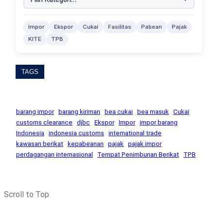
Impor
Ekspor
Cukai
Fasilitas
Pabean
Pajak
KITE
TPB
TAGS
barang impor
barang kiriman
bea cukai
bea masuk
Cukai
customs clearance
djbc
Ekspor
Impor
impor barang
Indonesia
indonesia customs
international trade
kawasan berikat
kepabeanan
pajak
pajak impor
perdagangan internasional
Tempat Penimbunan Berikat
TPB
Scroll to Top