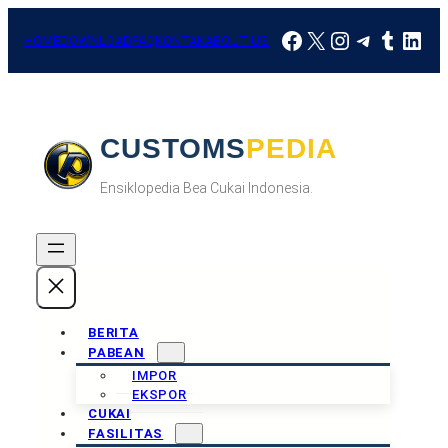
Skip
Facebook
X
Instagram
Telegra
Tumbl
Link
to
HOME
DOWNLOAD
FAQ
KONTAK
ABOUT US
content
CUSTOMSPEDIA
Ensiklopedia Bea Cukai Indonesia.
BERITA
PABEAN
IMPOR
EKSPOR
CUKAI
FASILITAS