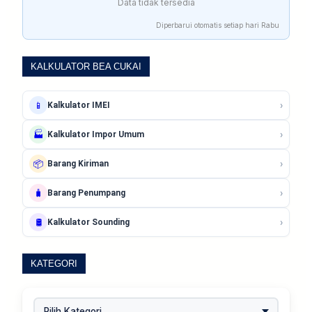
Data tidak tersedia
Diperbarui otomatis setiap hari Rabu
KALKULATOR BEA CUKAI
›
📱
Kalkulator IMEI
›
🏭
Kalkulator Impor Umum
›
📦
Barang Kiriman
›
🧳
Barang Penumpang
›
🛢️
Kalkulator Sounding
KATEGORI