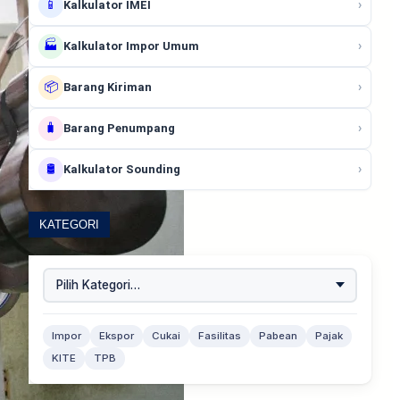
📱
›
Kalkulator IMEI
🏭
›
Kalkulator Impor Umum
📦
›
Barang Kiriman
🧳
›
Barang Penumpang
🛢️
›
Kalkulator Sounding
KATEGORI
Impor
Ekspor
Cukai
Fasilitas
Pabean
Pajak
KITE
TPB