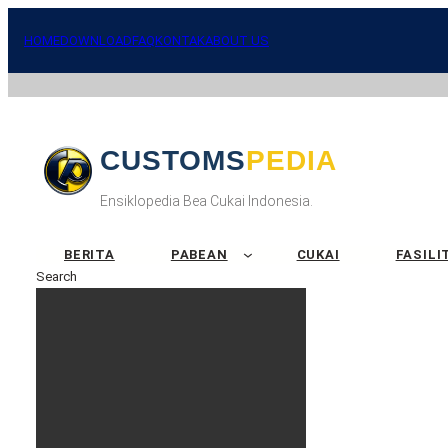
HOME
DOWNLOAD
FAQ
KONTAK
ABOUT US
CUSTOMSPEDIA
Ensiklopedia Bea Cukai Indonesia.
BERITA
PABEAN
CUKAI
FASILI
Search