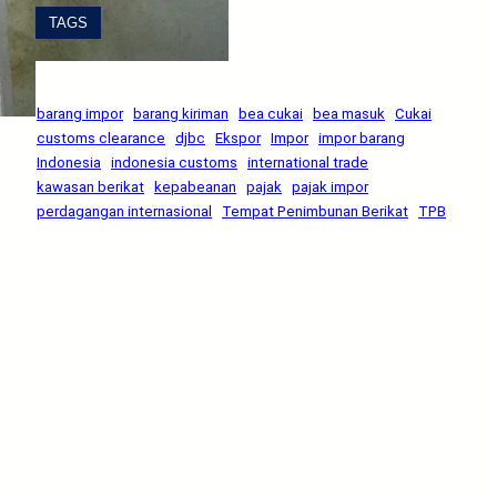
TAGS
barang impor
barang kiriman
bea cukai
bea masuk
Cukai
customs clearance
djbc
Ekspor
Impor
impor barang
Indonesia
indonesia customs
international trade
kawasan berikat
kepabeanan
pajak
pajak impor
perdagangan internasional
Tempat Penimbunan Berikat
TPB