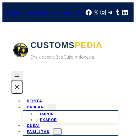
Skip
Facebook
X
Instagram
Telegra
Tumbl
Link
to
HOME
DOWNLOAD
FAQ
KONTAK
ABOUT US
content
CUSTOMSPEDIA
Ensiklopedia Bea Cukai Indonesia.
BERITA
PABEAN
IMPOR
EKSPOR
CUKAI
FASILITAS