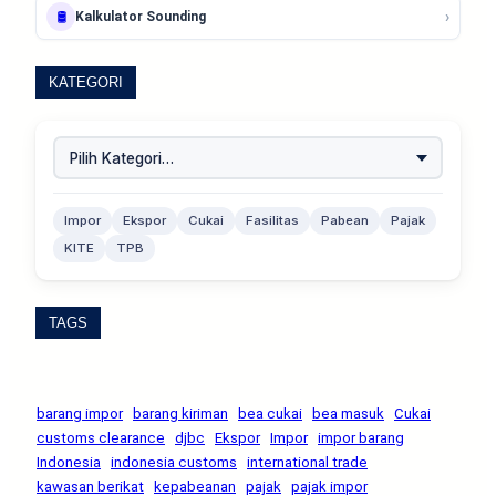
›
🛢️
Kalkulator Sounding
KATEGORI
Impor
Ekspor
Cukai
Fasilitas
Pabean
Pajak
KITE
TPB
TAGS
barang impor
barang kiriman
bea cukai
bea masuk
Cukai
customs clearance
djbc
Ekspor
Impor
impor barang
Indonesia
indonesia customs
international trade
kawasan berikat
kepabeanan
pajak
pajak impor