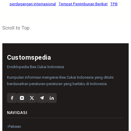
perdagangan internasional
Tempat Penimbunan Berikat
TPB
Scroll to Top
Customspedia
Ensiklopedia Bea Cukai Indonesia
Kumpulan informasi mengenai Bea Cukai Indonesia yang ditulis
berdasarkan peraturan-peraturan yang berlaku di Indonesia.
NAVIGASI
Pabean