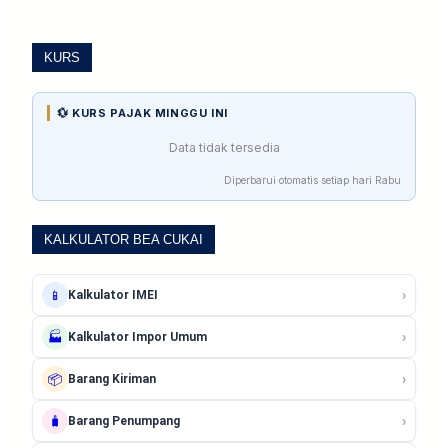
KURS
💱 KURS PAJAK MINGGU INI
Data tidak tersedia
Diperbarui otomatis setiap hari Rabu
KALKULATOR BEA CUKAI
›
📱
Kalkulator IMEI
›
🏭
Kalkulator Impor Umum
›
📦
Barang Kiriman
›
🧳
Barang Penumpang