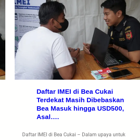
Daftar IMEI di Bea Cukai
Terdekat Masih Dibebaskan
Bea Masuk hingga USD500,
Asal….
Daftar IMEI di Bea Cukai – Dalam upaya untuk