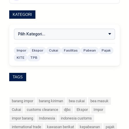
KATEGORI
Impor
Ekspor
Cukai
Fasilitas
Pabean
Pajak
KITE
TPB
TAGS
barang impor
barang kiriman
bea cukai
bea masuk
Cukai
customs clearance
djbc
Ekspor
Impor
impor barang
Indonesia
indonesia customs
international trade
kawasan berikat
kepabeanan
pajak