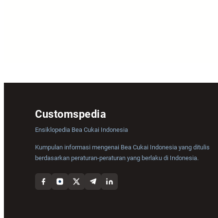
Customspedia
Ensiklopedia Bea Cukai Indonesia
Kumpulan informasi mengenai Bea Cukai Indonesia yang ditulis
berdasarkan peraturan-peraturan yang berlaku di Indonesia.