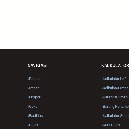
NAVIGASI
KALKULATO
Pabean
Kalkulator IMEI
Impor
Kalkulator Impo
Ekspor
Barang Kiriman
Cukai
Barang Penump
Fasilitas
Kalkulator Soun
Pajak
Kurs Pajak