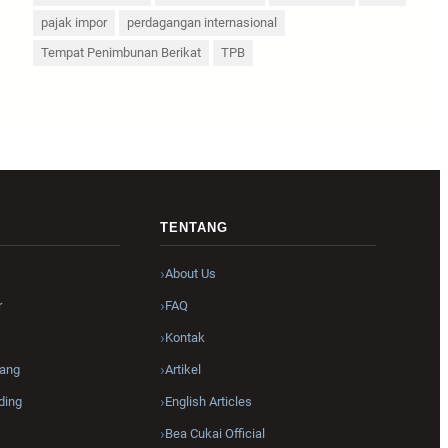
pajak impor
perdagangan internasional
Tempat Penimbunan Berikat
TPB
R
TENTANG
About Us
r
FAQ
Kontak
ang
Artikel
ding
English Articles
Bea Cukai Official