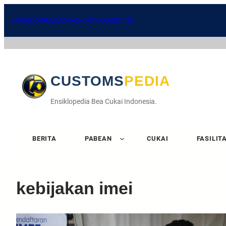
HOME
DOWNLOAD
FAQ
KONTAK
ABOUT US
CUSTOMSPEDIA
Ensiklopedia Bea Cukai Indonesia.
BERITA
PABEAN
CUKAI
FASILIT
kebijakan imei