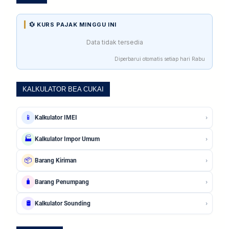
💱 KURS PAJAK MINGGU INI
Data tidak tersedia
Diperbarui otomatis setiap hari Rabu
KALKULATOR BEA CUKAI
›
📱
Kalkulator IMEI
›
🏭
Kalkulator Impor Umum
›
📦
Barang Kiriman
›
🧳
Barang Penumpang
›
🛢️
Kalkulator Sounding