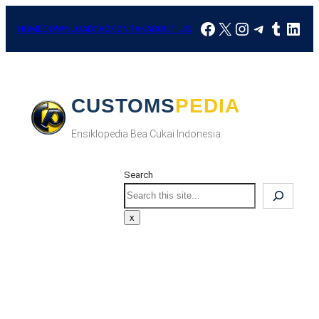
Skip
Facebook
X
Instagram
Telegra
Tumbl
Link
to
HOME
DOWNLOAD
FAQ
KONTAK
ABOUT US
content
CUSTOMSPEDIA
Ensiklopedia Bea Cukai Indonesia.
Search
Search
x