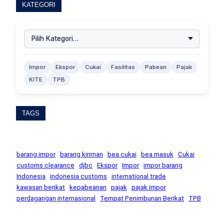
KATEGORI
Impor
Ekspor
Cukai
Fasilitas
Pabean
Pajak
KITE
TPB
TAGS
barang impor
barang kiriman
bea cukai
bea masuk
Cukai
customs clearance
djbc
Ekspor
Impor
impor barang
Indonesia
indonesia customs
international trade
kawasan berikat
kepabeanan
pajak
pajak impor
perdagangan internasional
Tempat Penimbunan Berikat
TPB