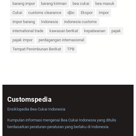
barang impor
barang kiriman
bea cukai
bea masuk
Cukai
customs clearance
djbc
Ekspor
Impor
impor barang
Indonesia
indonesia customs
international trade
kawasan berikat
kepabeanan
pajak
pajak impor
perdagangan internasional
Tempat Penimbunan Berikat
TPB
Customspedia
Ensiklopedia Bea Cukai Indonesia
Kumpulan informasi mengenai Bea Cukai Indonesia yang ditulis
berdasarkan peraturan-peraturan yang berlaku di Indonesia.