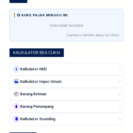
💱 KURS PAJAK MINGGU INI
Data tidak tersedia
Diperbarui otomatis setiap hari Rabu
KALKULATOR BEA CUKAI
›
📱
Kalkulator IMEI
›
🏭
Kalkulator Impor Umum
›
📦
Barang Kiriman
›
🧳
Barang Penumpang
›
🛢️
Kalkulator Sounding