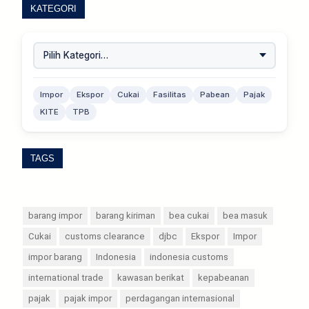
KATEGORI
Impor
Ekspor
Cukai
Fasilitas
Pabean
Pajak
KITE
TPB
TAGS
barang impor
barang kiriman
bea cukai
bea masuk
Cukai
customs clearance
djbc
Ekspor
Impor
impor barang
Indonesia
indonesia customs
international trade
kawasan berikat
kepabeanan
pajak
pajak impor
perdagangan internasional