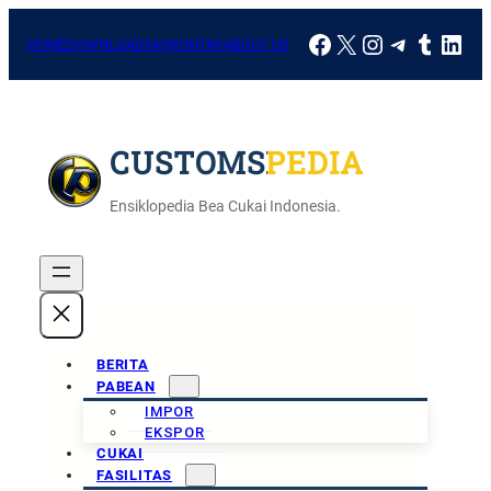
Skip
Facebook
X
Instagram
Telegra
Tumbl
Link
to
HOME
DOWNLOAD
FAQ
KONTAK
ABOUT US
content
CUSTOMSPEDIA
Ensiklopedia Bea Cukai Indonesia.
BERITA
PABEAN
IMPOR
EKSPOR
CUKAI
FASILITAS