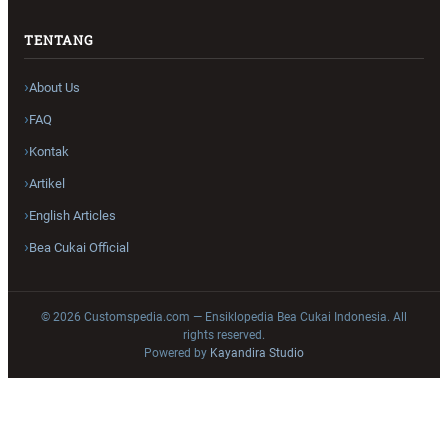
TENTANG
About Us
FAQ
Kontak
Artikel
English Articles
Bea Cukai Official
© 2026 Customspedia.com — Ensiklopedia Bea Cukai Indonesia. All
rights reserved.
Powered by
Kayandira Studio