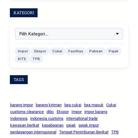
KATEGORI
Impor
Ekspor
Cukai
Fasilitas
Pabean
Pajak
KITE
TPB
TAGS
barang impor
barang kiriman
bea cukai
bea masuk
Cukai
customs clearance
djbc
Ekspor
Impor
impor barang
Indonesia
indonesia customs
international trade
kawasan berikat
kepabeanan
pajak
pajak impor
perdagangan internasional
Tempat Penimbunan Berikat
TPB