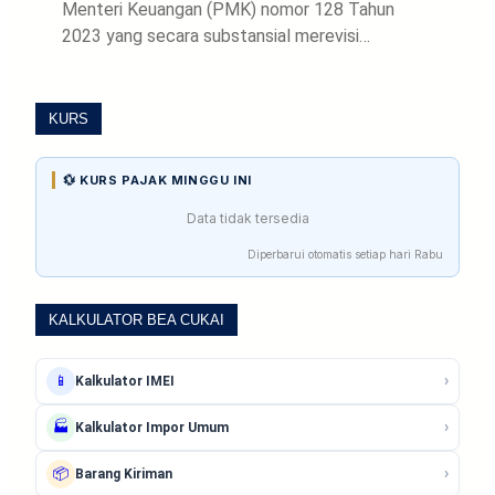
Menteri Keuangan (PMK) nomor 128 Tahun
2023 yang secara substansial merevisi…
KURS
💱 KURS PAJAK MINGGU INI
Data tidak tersedia
Diperbarui otomatis setiap hari Rabu
KALKULATOR BEA CUKAI
›
📱
Kalkulator IMEI
›
🏭
Kalkulator Impor Umum
›
📦
Barang Kiriman