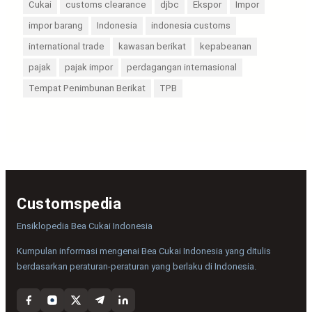
Cukai
customs clearance
djbc
Ekspor
Impor
impor barang
Indonesia
indonesia customs
international trade
kawasan berikat
kepabeanan
pajak
pajak impor
perdagangan internasional
Tempat Penimbunan Berikat
TPB
Customspedia
Ensiklopedia Bea Cukai Indonesia
Kumpulan informasi mengenai Bea Cukai Indonesia yang ditulis
berdasarkan peraturan-peraturan yang berlaku di Indonesia.