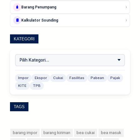
›
🧳
Barang Penumpang
›
🛢️
Kalkulator Sounding
KATEGORI
Impor
Ekspor
Cukai
Fasilitas
Pabean
Pajak
KITE
TPB
TAGS
barang impor
barang kiriman
bea cukai
bea masuk