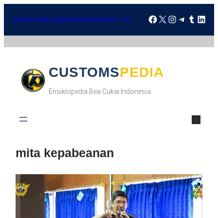
Skip
Facebook
X
Instagra
Telegr
Tumbl
Lin
to
HOME
DOWNLOAD
FAQ
KONTAK
ABOUT US
content
CUSTOMSPEDIA
Ensiklopedia Bea Cukai Indonesia.
mita kepabeanan