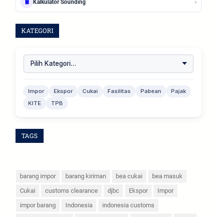
›
🛢️
Kalkulator Sounding
KATEGORI
Impor
Ekspor
Cukai
Fasilitas
Pabean
Pajak
KITE
TPB
TAGS
barang impor
barang kiriman
bea cukai
bea masuk
Cukai
customs clearance
djbc
Ekspor
Impor
impor barang
Indonesia
indonesia customs