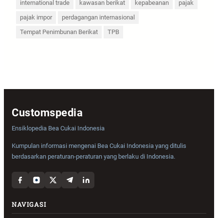
international trade
kawasan berikat
kepabeanan
pajak
pajak impor
perdagangan internasional
Tempat Penimbunan Berikat
TPB
Customspedia
Ensiklopedia Bea Cukai Indonesia
Kumpulan informasi mengenai Bea Cukai Indonesia yang ditulis
berdasarkan peraturan-peraturan yang berlaku di Indonesia.
NAVIGASI