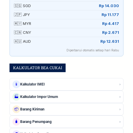
🇸🇬 SGD
Rp 14.030
🇯🇵 JPY
Rp 11.177
🇲🇾 MYR
Rp 4.417
🇨🇳 CNY
Rp 2.671
🇦🇺 AUD
Rp 12.631
Diperbarui otomatis setiap hari Rabu
KALKULATOR BEA CUKAI
›
📱
Kalkulator IMEI
›
🏭
Kalkulator Impor Umum
›
📦
Barang Kiriman
›
🧳
Barang Penumpang