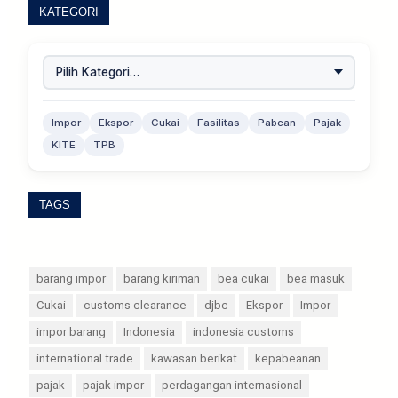
KATEGORI
Impor
Ekspor
Cukai
Fasilitas
Pabean
Pajak
KITE
TPB
TAGS
barang impor
barang kiriman
bea cukai
bea masuk
Cukai
customs clearance
djbc
Ekspor
Impor
impor barang
Indonesia
indonesia customs
international trade
kawasan berikat
kepabeanan
pajak
pajak impor
perdagangan internasional