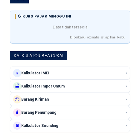
💱 KURS PAJAK MINGGU INI
Data tidak tersedia
Diperbarui otomatis setiap hari Rabu
KALKULATOR BEA CUKAI
›
📱
Kalkulator IMEI
›
🏭
Kalkulator Impor Umum
›
📦
Barang Kiriman
›
🧳
Barang Penumpang
›
🛢️
Kalkulator Sounding