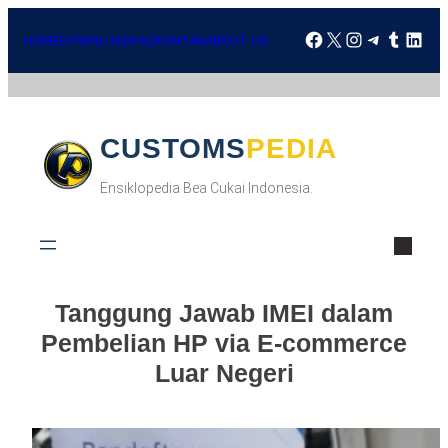
Skip
Facebook
X
Instagra
Telegr
Tumbl
Lin
to
HOME
DOWNLOAD
FAQ
KONTAK
ABOUT US
content
CUSTOMSPEDIA
Ensiklopedia Bea Cukai Indonesia.
Tanggung Jawab IMEI dalam
Pembelian HP via E-commerce
Luar Negeri