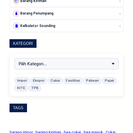
›
📦
Barang Kiriman
›
🧳
Barang Penumpang
›
🛢️
Kalkulator Sounding
KATEGORI
Impor
Ekspor
Cukai
Fasilitas
Pabean
Pajak
KITE
TPB
TAGS
barang impor
barang kiriman
bea cukai
bea masuk
Cukai