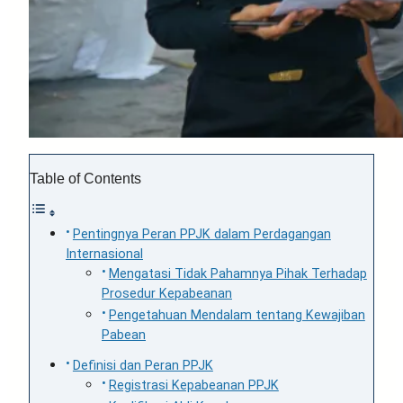
Table of Contents
Pentingnya Peran PPJK dalam Perdagangan
Internasional
Mengatasi Tidak Pahamnya Pihak Terhadap
Prosedur Kepabeanan
Pengetahuan Mendalam tentang Kewajiban
Pabean
Definisi dan Peran PPJK
Registrasi Kepabeanan PPJK