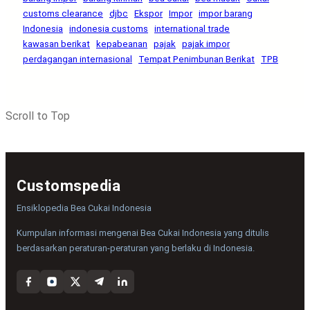
customs clearance
djbc
Ekspor
Impor
impor barang
Indonesia
indonesia customs
international trade
kawasan berikat
kepabeanan
pajak
pajak impor
perdagangan internasional
Tempat Penimbunan Berikat
TPB
Scroll to Top
Customspedia
Ensiklopedia Bea Cukai Indonesia
Kumpulan informasi mengenai Bea Cukai Indonesia yang ditulis
berdasarkan peraturan-peraturan yang berlaku di Indonesia.