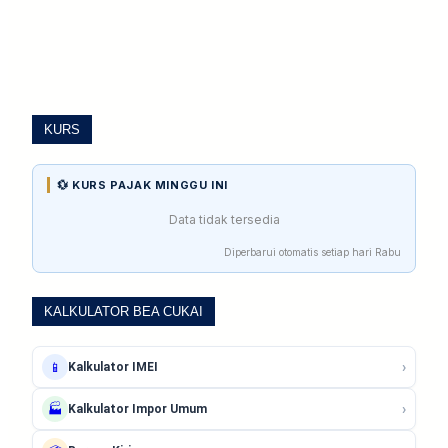
KURS
💱 KURS PAJAK MINGGU INI
Data tidak tersedia
Diperbarui otomatis setiap hari Rabu
KALKULATOR BEA CUKAI
›
📱
Kalkulator IMEI
›
🏭
Kalkulator Impor Umum