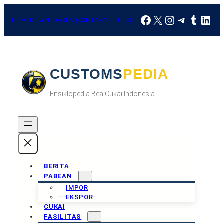
Skip
Facebook
X
Instagram
Telegra
Tumbl
Link
to
HOME
DOWNLOAD
FAQ
KONTAK
ABOUT US
content
CUSTOMSPEDIA
Ensiklopedia Bea Cukai Indonesia.
BERITA
PABEAN
IMPOR
EKSPOR
CUKAI
FASILITAS