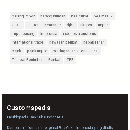
barang impor
barang kiriman
bea cukai
bea masuk
Cukai
customs clearance
djbc
Ekspor
Impor
impor barang
Indonesia
indonesia customs
international trade
kawasan berikat
kepabeanan
pajak
pajak impor
perdagangan internasional
Tempat Penimbunan Berikat
TPB
Customspedia
Ensiklopedia Bea Cukai Indonesia
Kumpulan informasi mengenai Bea Cukai Indonesia yang ditulis