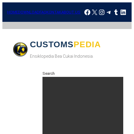
HOME
DOWNLOAD
FAQ
KONTAK
ABOUT US
CUSTOMSPEDIA
Ensiklopedia Bea Cukai Indonesia.
Search