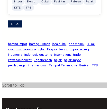
Impor
Ekspor
Cukai
Fasilitas
Pabean
Pajak
KITE
TPB
TAGS
barang impor
barang kiriman
bea cukai
bea masuk
Cukai
customs clearance
djbc
Ekspor
Impor
impor barang
Indonesia
indonesia customs
international trade
kawasan berikat
kepabeanan
pajak
pajak impor
perdagangan internasional
Tempat Penimbunan Berikat
TPB
Scroll to Top