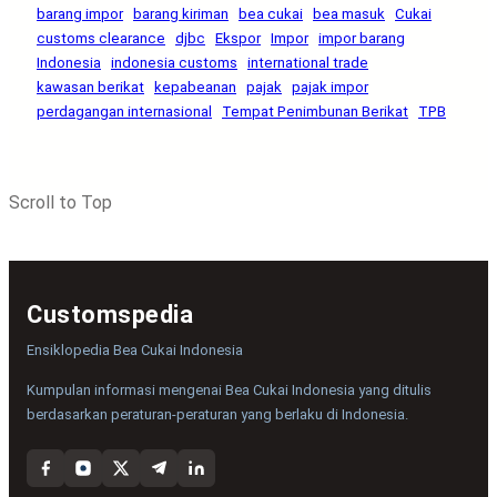
barang impor
barang kiriman
bea cukai
bea masuk
Cukai
customs clearance
djbc
Ekspor
Impor
impor barang
Indonesia
indonesia customs
international trade
kawasan berikat
kepabeanan
pajak
pajak impor
perdagangan internasional
Tempat Penimbunan Berikat
TPB
Scroll to Top
Customspedia
Ensiklopedia Bea Cukai Indonesia
Kumpulan informasi mengenai Bea Cukai Indonesia yang ditulis
berdasarkan peraturan-peraturan yang berlaku di Indonesia.