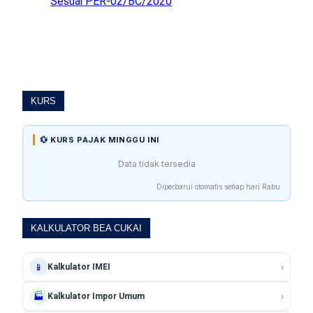
Sesuai PER-02/BC/2020
KURS
💱 KURS PAJAK MINGGU INI
Data tidak tersedia
Diperbarui otomatis setiap hari Rabu
KALKULATOR BEA CUKAI
›
📱
Kalkulator IMEI
›
🏭
Kalkulator Impor Umum