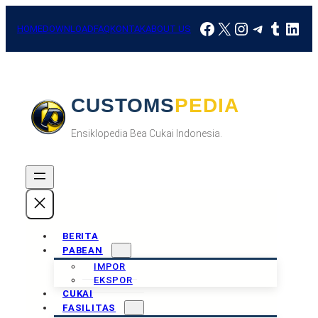
Skip
Facebook
X
Instagram
Telegra
Tumbl
Link
to
HOME
DOWNLOAD
FAQ
KONTAK
ABOUT US
content
CUSTOMSPEDIA
Ensiklopedia Bea Cukai Indonesia.
BERITA
PABEAN
IMPOR
EKSPOR
CUKAI
FASILITAS