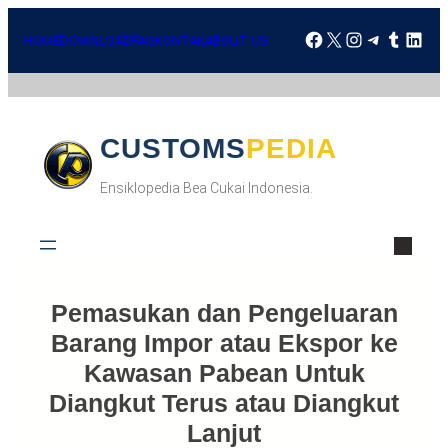
Skip
Facebook
X
Instagra
Telegr
Tumbl
Lin
to
HOME
DOWNLOAD
FAQ
KONTAK
ABOUT US
content
CUSTOMSPEDIA
Ensiklopedia Bea Cukai Indonesia.
Pemasukan dan Pengeluaran
Barang Impor atau Ekspor ke
Kawasan Pabean Untuk
Diangkut Terus atau Diangkut
Lanjut