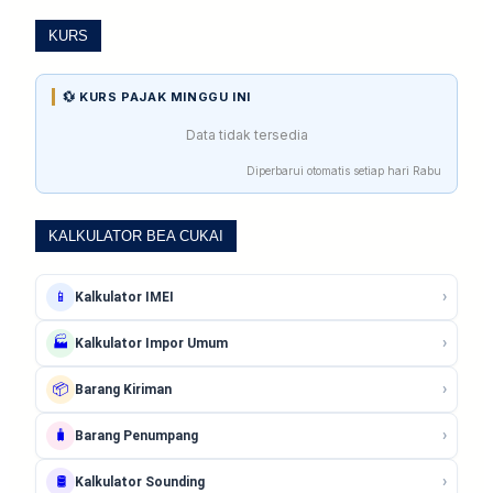
KURS
💱 KURS PAJAK MINGGU INI
Data tidak tersedia
Diperbarui otomatis setiap hari Rabu
KALKULATOR BEA CUKAI
›
📱
Kalkulator IMEI
›
🏭
Kalkulator Impor Umum
›
📦
Barang Kiriman
›
🧳
Barang Penumpang
›
🛢️
Kalkulator Sounding