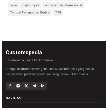
pajak
pajak impor
perdagangan internasional
Tempat Penimbunan Berikat
TPB
Customspedia
Ensiklopedia Bea Cukai Indonesia
Kumpulan informasi mengenai Bea Cukai Indonesia yang ditulis
berdasarkan peraturan-peraturan yang berlaku di Indonesia.
NAVIGASI