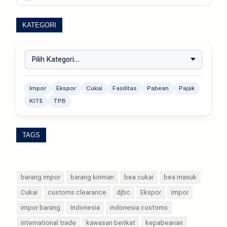
KATEGORI
Impor
Ekspor
Cukai
Fasilitas
Pabean
Pajak
KITE
TPB
TAGS
barang impor
barang kiriman
bea cukai
bea masuk
Cukai
customs clearance
djbc
Ekspor
Impor
impor barang
Indonesia
indonesia customs
international trade
kawasan berikat
kepabeanan